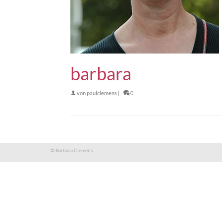
barbara
von
paulclemens
|
0
© Barbara Clemens